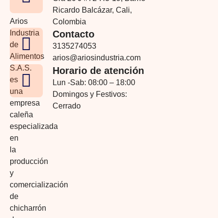
Ricardo Balcázar, Cali,
Arios
Colombia
Industria
Contacto
de
3135274053
Alimentos
arios@ariosindustria.com
S.A.S.
Horario de atención
es
Lun -Sab: 08:00 – 18:00
una
Domingos y Festivos:
empresa
Cerrado
caleña
especializada
en
la
producción
y
comercialización
de
chicharrón