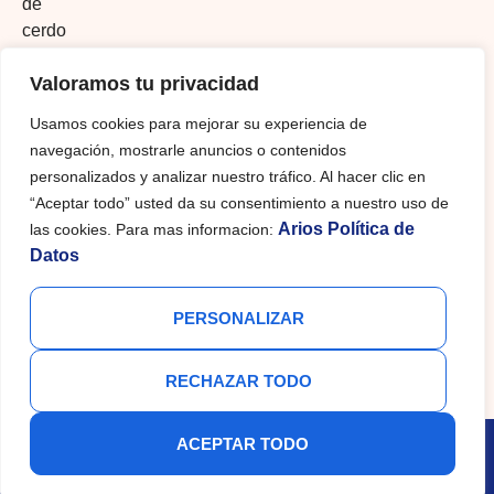
de
cerdo
crocante
Valoramos tu privacidad
100
%
Usamos cookies para mejorar su experiencia de
natural,
navegación, mostrarle anuncios o contenidos
listo
personalizados y analizar nuestro tráfico. Al hacer clic en
para
“Aceptar todo” usted da su consentimiento a nuestro uso de
consumir
Arios Política de
las cookies. Para mas informacion:
Datos
PERSONALIZAR
RECHAZAR TODO
ACEPTAR TODO
Copyright © 2025 ARIOS INDUSTRIA. All Rights
Reserved