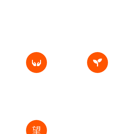
¿Qué nos hace
diferentes?
Proceso Artesanal
Ingredientes Naturales
Cada lote se fríe en
Solo usamos piel de cerdo
pequeños volúmenes para
de la mejor calidad, sal y
asegurar un crocante
nada más
homogéneo y sabor
auténtico.”