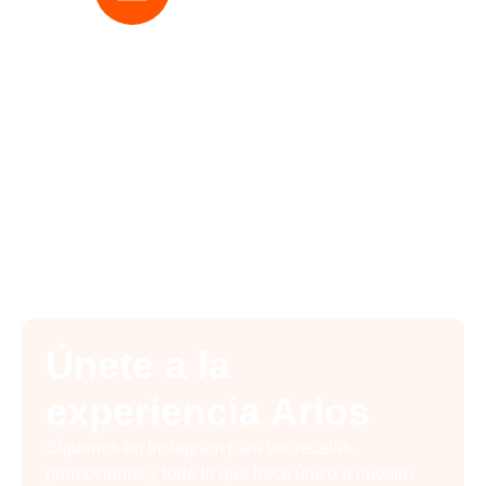
Cobertura Nacional
Enviamos a cualquier rincón
de Colombia, directo desde
nuestra planta en Cali.
Únete a la
experiencia Arios
Síguenos en Instagram para ver recetas,
promociones y todo lo que hace único a nuestro